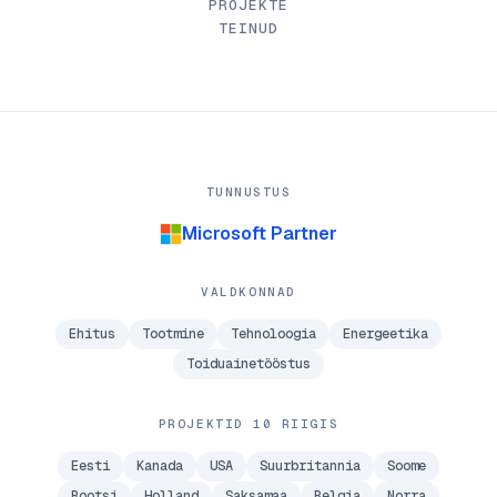
PROJEKTE
TEINUD
TUNNUSTUS
Microsoft Partner
VALDKONNAD
Ehitus
Tootmine
Tehnoloogia
Energeetika
Toiduainetööstus
PROJEKTID 10 RIIGIS
Eesti
Kanada
USA
Suurbritannia
Soome
Rootsi
Holland
Saksamaa
Belgia
Norra