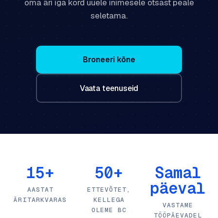
oma äri iga kord uuele inimesele otsast peale
seletama.
Broneeri kõne
Vaata teenuseid
15+
50+
Samal
päeval
AASTAT
ETTEVÕTET,
ÄRITARKVARAS
KELLEGA
VASTAME
OLEME BC
TÖÖPÄEVADEL