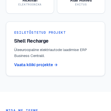
Rickman
Alair Homes
ELEKTROONIKA
EHITUS
ESILETÕSTETUD PROJEKT
Shell Recharge
Üleeuroopaline elektriautode laadimise ERP
Business Centralil.
Vaata kõiki projekte
→
MIDA ME TEEME