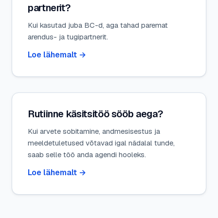
partnerit?
Kui kasutad juba BC-d, aga tahad paremat
arendus- ja tugipartnerit.
Loe lähemalt
→
Rutiinne käsitsitöö sööb aega?
Kui arvete sobitamine, andmesisestus ja
meeldetuletused võtavad igal nädalal tunde,
saab selle töö anda agendi hooleks.
Loe lähemalt
→