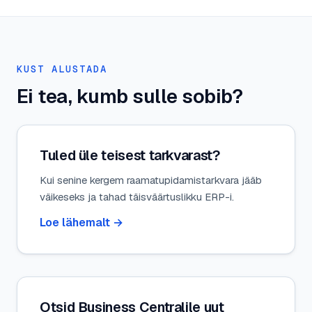
KUST ALUSTADA
Ei tea, kumb sulle sobib?
Tuled üle teisest tarkvarast?
Kui senine kergem raamatupidamistarkvara jääb
väikeseks ja tahad täisväärtuslikku ERP-i.
Loe lähemalt
→
Otsid Business Centralile uut